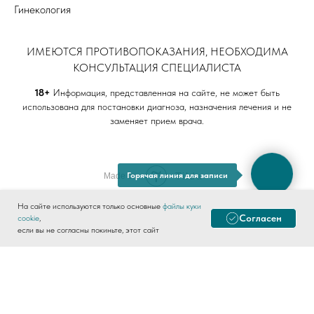
Гинекология
ИМЕЮТСЯ ПРОТИВОПОКАЗАНИЯ, НЕОБХОДИМА
КОНСУЛЬТАЦИЯ СПЕЦИАЛИСТА
18+
Информация, представленная на сайте, не может быть
использована для постановки диагноза, назначения лечения и не
заменяет прием врача.
Tilda
Горячая линия для записи
Made on
На сайте используются только основные
файлы куки
Согласен
cookie
,
если вы не согласны покиньте, этот сайт
О НАС
УСЛУГИ
ВРАЧИ
КОНТАКТЫ