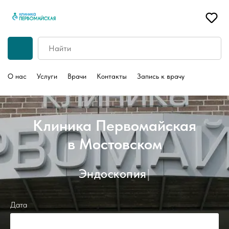
О нас
Услуги
Врачи
Контакты
Запись к врачу
Клиника Первомайская
в Мостовском
Эндоскопия
|
Дата