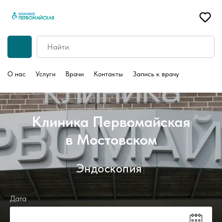
О нас
Услуги
Врачи
Контакты
Запись к врачу
Клиника Первомайская
в Мостовском
Эн
|
Дата